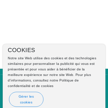
COOKIES
Notre site Web utilise des cookies et des technologies
similaires pour personnaliser la publicité qui vous est
présentée et pour vous aider à bénéficier de la
meilleure expérience sur notre site Web. Pour plus
d'informations, consultez notre Politique de
Copyright © WINSTOWN HEALTH GROUP
confidentialité et de cookies
· Business license ·
City Station ·
This website already supports IPV6
Gérer les
cookies
Power by：300.cn
SEO
鄂ICP备14011599号-1