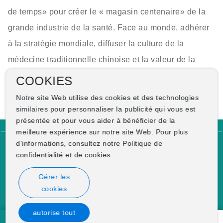
de temps» pour créer le « magasin centenaire» de la
grande industrie de la santé. Face au monde, adhérer
à la stratégie mondiale, diffuser la culture de la
médecine traditionnelle chinoise et la valeur de la
marque winstown, renforcer le discours sur le marché
COOKIES
international et consolider le « marché des cent
Notre site Web utilise des cookies et des technologies
nations» avec le « fossé culturel de la marque».
similaires pour personnaliser la publicité qui vous est
présentée et pour vous aider à bénéficier de la
meilleure expérience sur notre site Web. Pour plus
d'informations, consultez notre Politique de
Copyright © WINSTOWN HEALTH GROUP
confidentialité et de cookies
· Business license ·
City Station ·
This website already supports IPV6
Gérer les
cookies
Power by：300.cn
SEO
鄂ICP备14011599号-1
autorise tout