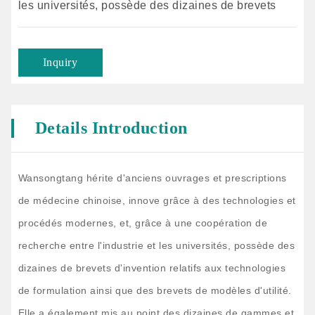
les universités, possède des dizaines de brevets
d'invention relatifs aux technologies de formulation
ainsi que des brevets de modèles d'utilité. Elle a
Inquiry
également mis au point des dizaines de gammes et
des centaines de produits destinés à la santé.
Details Introduction
Wansongtang hérite d'anciens ouvrages et prescriptions
de médecine chinoise, innove grâce à des technologies et
procédés modernes, et, grâce à une coopération de
recherche entre l'industrie et les universités, possède des
dizaines de brevets d'invention relatifs aux technologies
de formulation ainsi que des brevets de modèles d'utilité.
Elle a également mis au point des dizaines de gammes et