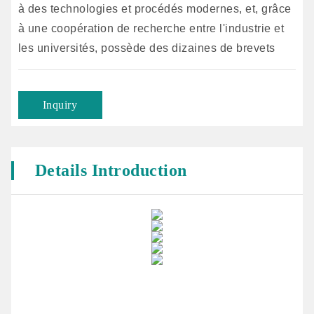
à des technologies et procédés modernes, et, grâce
à une coopération de recherche entre l'industrie et
les universités, possède des dizaines de brevets
d'invention relatifs aux technologies de formulation
ainsi que des brevets de modèles d'utilité. Elle a
Inquiry
également mis au point des dizaines de gammes et
des centaines de produits destinés à la santé.
Details Introduction